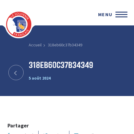
MENU
Accueil
318eb60c37b34349
318eb60c37b34349
5 août 2024
Partager