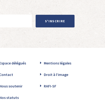
S'INSCRIRE
Espace délégués
Mentions légales
Contact
Droit à l’image
Nous soutenir
RAFI-SF
Nos statuts