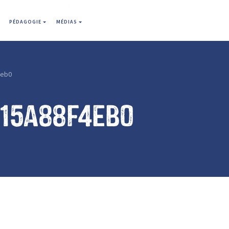
PÉDAGOGIE
MÉDIAS
4eb0
315a88f4eb0