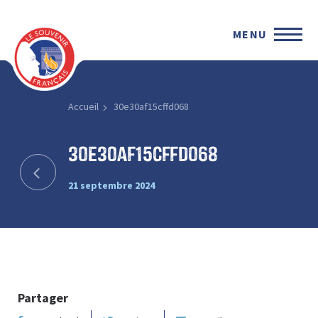
MENU
Accueil
30e30af15cffd068
30e30af15cffd068
21 septembre 2024
Partager