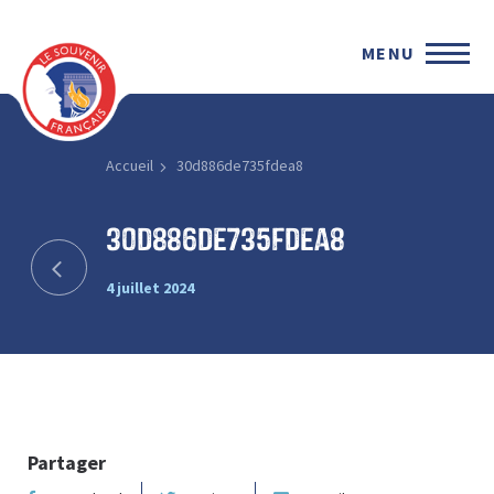
MENU
Accueil
30d886de735fdea8
30d886de735fdea8
4 juillet 2024
Partager