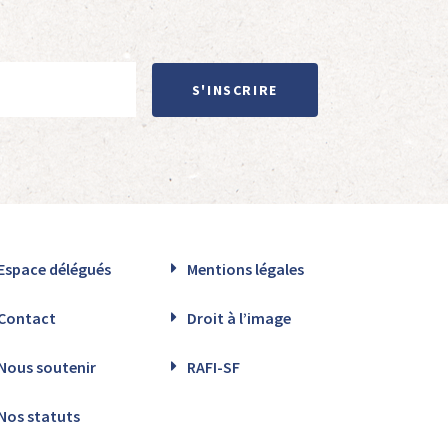
S'INSCRIRE
Espace délégués
Mentions légales
Contact
Droit à l’image
Nous soutenir
RAFI-SF
Nos statuts