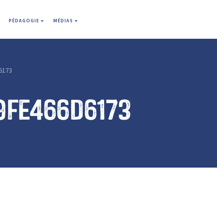
PÉDAGOGIE
MÉDIAS
6173
9fe466d6173