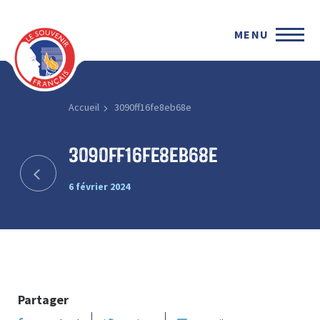
MENU
Accueil
3090ff16fe8eb68e
3090ff16fe8eb68e
6 février 2024
Partager