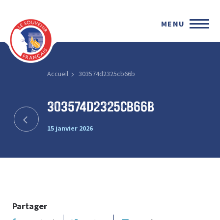
MENU
Accueil
303574d2325cb66b
303574d2325cb66b
15 janvier 2026
Partager