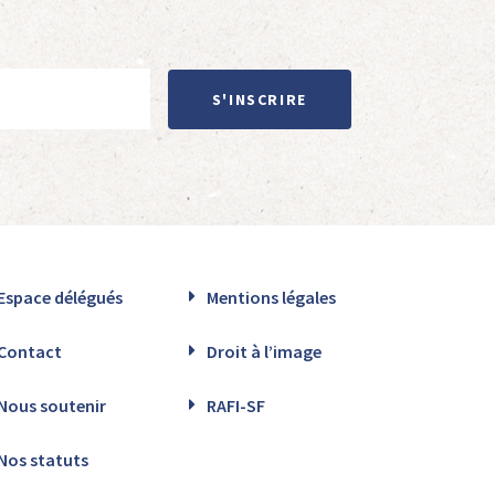
S'INSCRIRE
Espace délégués
Mentions légales
Contact
Droit à l’image
Nous soutenir
RAFI-SF
Nos statuts