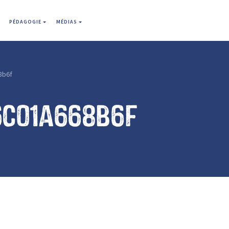
PÉDAGOGIE
MÉDIAS
8b6f
6c01a668b6f