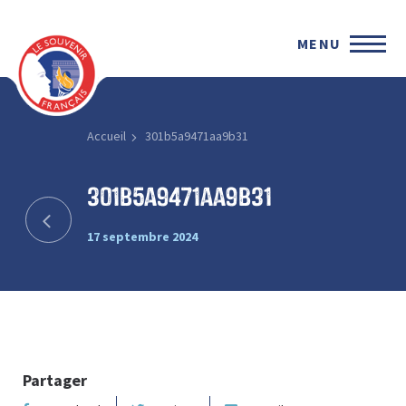
MENU
Accueil
301b5a9471aa9b31
301b5a9471aa9b31
17 septembre 2024
Partager