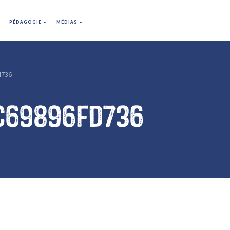
PÉDAGOGIE
MÉDIAS
d736
c69896fd736