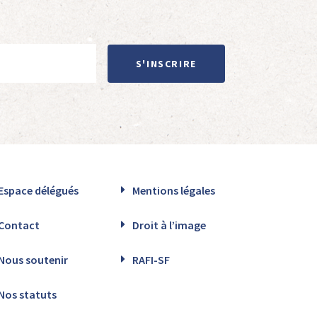
S'INSCRIRE
Espace délégués
Mentions légales
Contact
Droit à l’image
Nous soutenir
RAFI-SF
Nos statuts