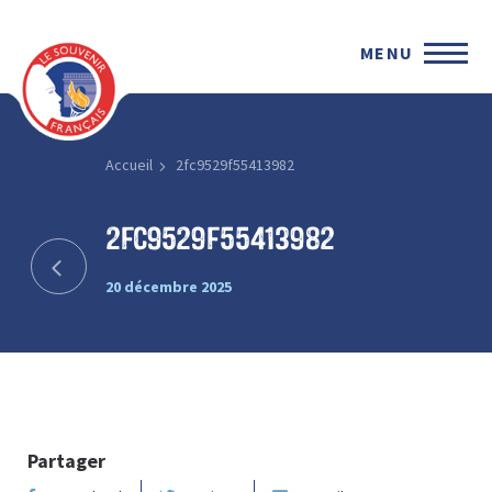
MENU
Accueil
2fc9529f55413982
2fc9529f55413982
20 décembre 2025
Partager