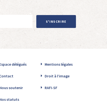
S'INSCRIRE
Espace délégués
Mentions légales
Contact
Droit à l’image
Nous soutenir
RAFI-SF
Nos statuts