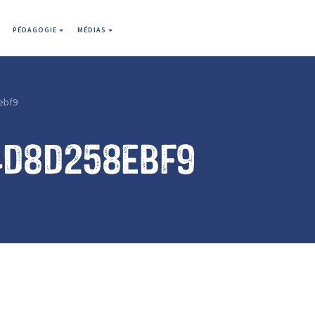
PÉDAGOGIE
MÉDIAS
ebf9
4d8d258ebf9