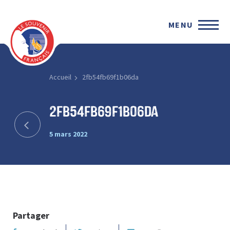
MENU
Accueil
2fb54fb69f1b06da
2fb54fb69f1b06da
5 mars 2022
Partager