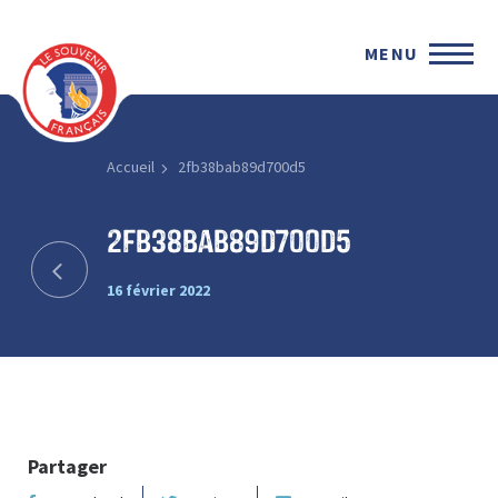
MENU
Accueil
2fb38bab89d700d5
2fb38bab89d700d5
16 février 2022
Partager