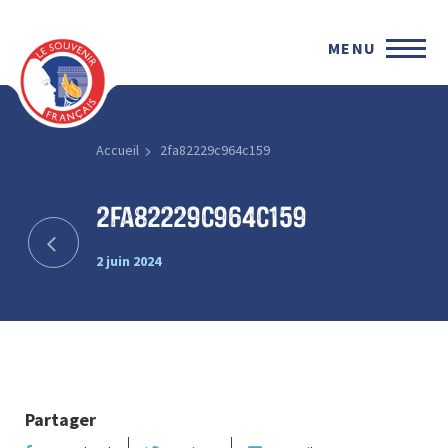
MENU
Accueil
2fa82229c964c159
2fa82229c964c159
2 juin 2024
Partager