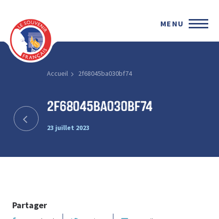
MENU
Accueil
2f68045ba030bf74
2f68045ba030bf74
23 juillet 2023
Partager