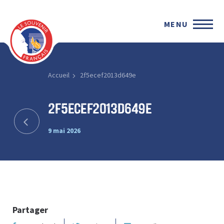
MENU
Accueil
2f5ecef2013d649e
2f5ecef2013d649e
9 mai 2026
Partager