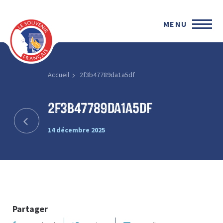
MENU
Accueil
2f3b47789da1a5df
2f3b47789da1a5df
14 décembre 2025
Partager