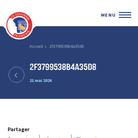
MENU
Accueil
2f3799538b4a35d8
2f3799538b4a35d8
21 mai 2026
Partager