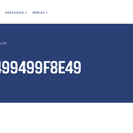
PÉDAGOGIE
MÉDIAS
8e49
499499f8e49