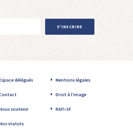
S'INSCRIRE
Espace délégués
Mentions légales
Contact
Droit à l’image
Nous soutenir
RAFI-SF
Nos statuts