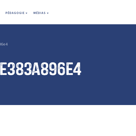
PÉDAGOGIE
MÉDIAS
96e4
3e383a896e4