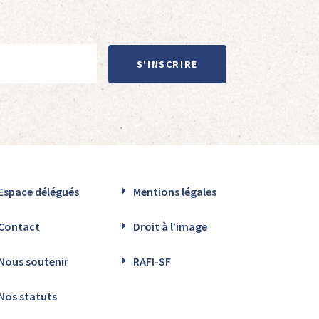
S'INSCRIRE
Espace délégués
Mentions légales
Contact
Droit à l’image
Nous soutenir
RAFI-SF
Nos statuts