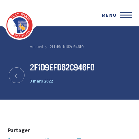
MENU
Accueil
2f1d9efd62c946f0
2f1d9efd62c946f0
3 mars 2022
Partager