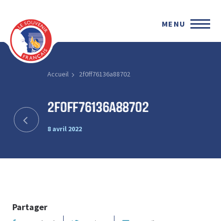
MENU
Accueil
2f0ff76136a88702
2f0ff76136a88702
8 avril 2022
Partager