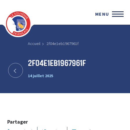
MENU
Accueil
2f04e1eb1967961f
2f04e1eb1967961f
14 juillet 2025
Partager