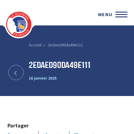
MENU
Accueil
2edaed90da49e111
2edaed90da49e111
16 janvier 2025
Partager