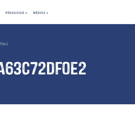
PÉDAGOGIE
MÉDIAS
f0e2
a63c72df0e2