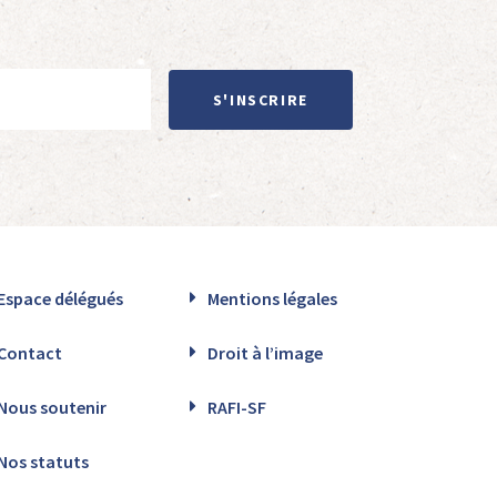
S'INSCRIRE
Espace délégués
Mentions légales
Contact
Droit à l’image
Nous soutenir
RAFI-SF
Nos statuts