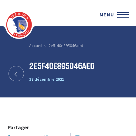
MENU
Accueil
2e5f40e895046aed
2e5f40e895046aed
27 décembre 2021
Partager