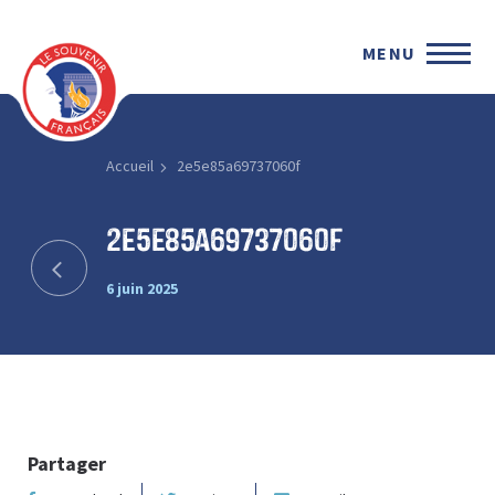
MENU
Accueil
2e5e85a69737060f
2e5e85a69737060f
6 juin 2025
Partager