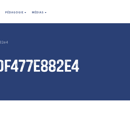
PÉDAGOGIE
MÉDIAS
82e4
df477e882e4