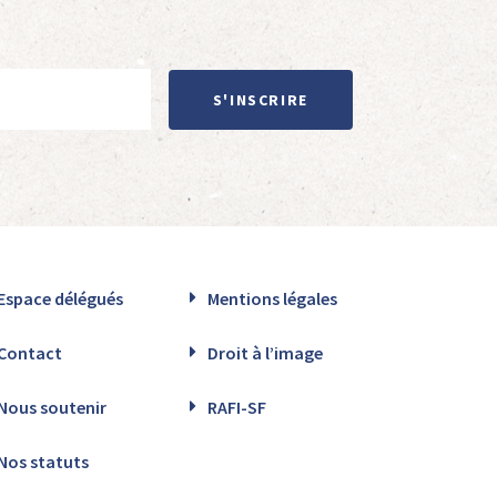
S'INSCRIRE
Espace délégués
Mentions légales
Contact
Droit à l’image
Nous soutenir
RAFI-SF
Nos statuts