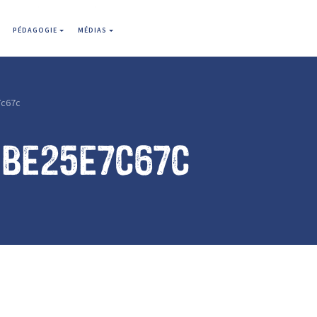
PÉDAGOGIE
MÉDIAS
c67c
9be25e7c67c