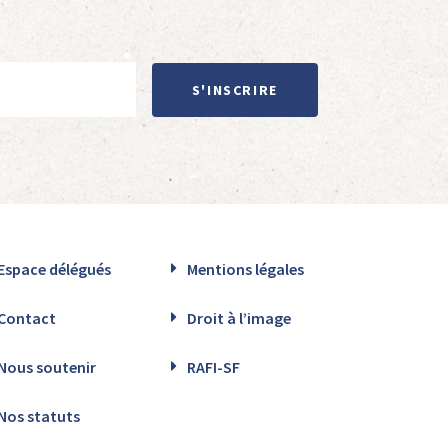
S'INSCRIRE
Espace délégués
Mentions légales
Contact
Droit à l’image
Nous soutenir
RAFI-SF
Nos statuts