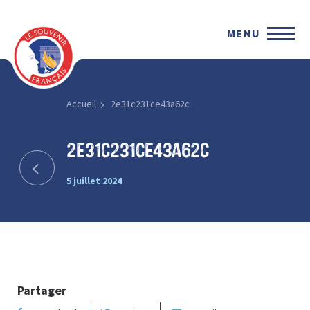
MENU
Accueil
2e31c231ce43a62c
2e31c231ce43a62c
5 juillet 2024
Partager