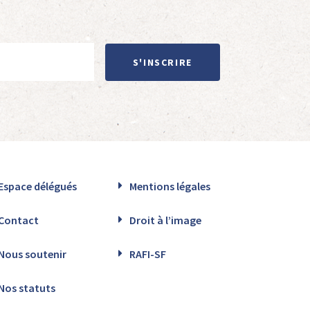
S'INSCRIRE
Espace délégués
Mentions légales
Contact
Droit à l’image
Nous soutenir
RAFI-SF
Nos statuts