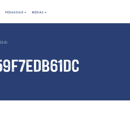
PÉDAGOGIE
MÉDIAS
61dc
59f7edb61dc