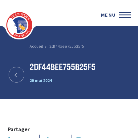
MENU
Accueil
2df44bee755b25f5
2df44bee755b25f5
29 mai 2024
Partager