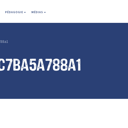
PÉDAGOGIE
MÉDIAS
88a1
c7ba5a788a1