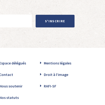
S'INSCRIRE
Espace délégués
Mentions légales
Contact
Droit à l’image
Nous soutenir
RAFI-SF
Nos statuts