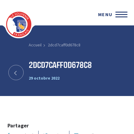
MENU
Accueil
2dcd7caff0d678c8
2dcd7caff0d678c8
29 octobre 2022
Partager