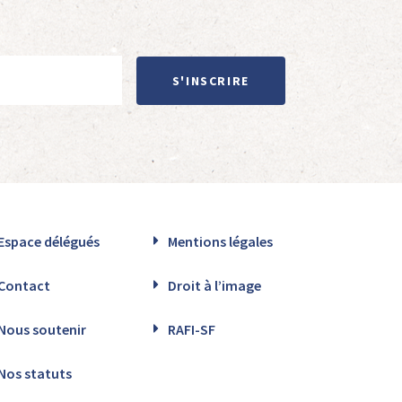
S'INSCRIRE
Espace délégués
Mentions légales
Contact
Droit à l’image
Nous soutenir
RAFI-SF
Nos statuts