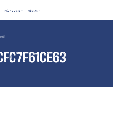
PÉDAGOGIE
MÉDIAS
ce63
cfc7f61ce63