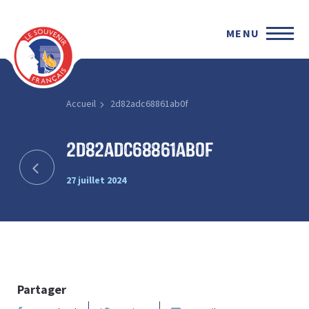
MENU
Accueil
2d82adc68861ab0f
2d82adc68861ab0f
27 juillet 2024
Partager