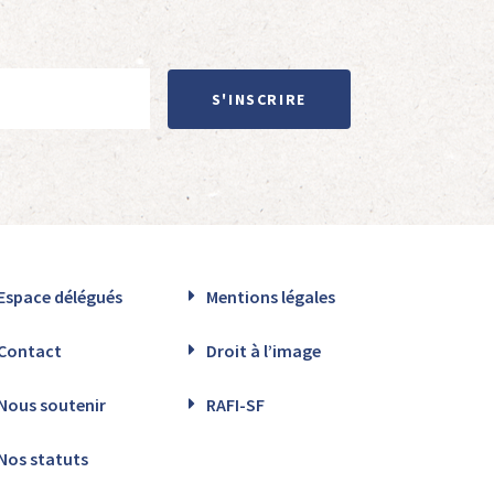
S'INSCRIRE
Espace délégués
Mentions légales
Contact
Droit à l’image
Nous soutenir
RAFI-SF
Nos statuts