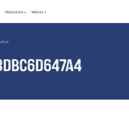
PÉDAGOGIE
MÉDIAS
47a4
3dbc6d647a4