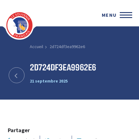
MENU
Accueil
2d724df3ea9962e6
2d724df3ea9962e6
21 septembre 2025
Partager