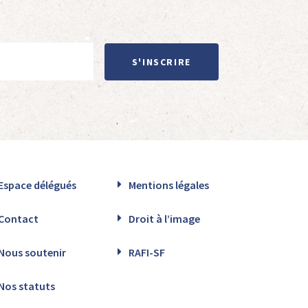
S'INSCRIRE
Espace délégués
Mentions légales
Contact
Droit à l’image
Nous soutenir
RAFI-SF
Nos statuts