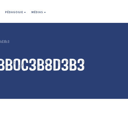
PÉDAGOGIE
MÉDIAS
8d3b3
bb0c3b8d3b3