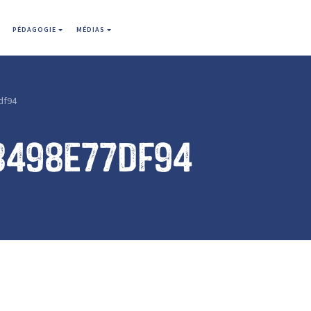
PÉDAGOGIE
MÉDIAS
df94
3498e77df94