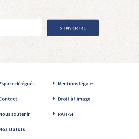
S'INSCRIRE
Espace délégués
Mentions légales
Contact
Droit à l’image
Nous soutenir
RAFI-SF
Nos statuts