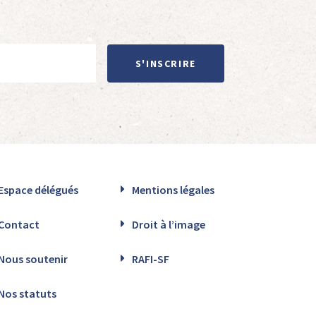
S'INSCRIRE
Espace délégués
Mentions légales
Contact
Droit à l’image
Nous soutenir
RAFI-SF
Nos statuts