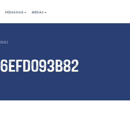
PÉDAGOGIE
MÉDIAS
3b82
16efd093b82