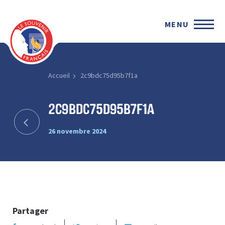
MENU
Accueil
2c9bdc75d95b7f1a
2c9bdc75d95b7f1a
26 novembre 2024
Partager