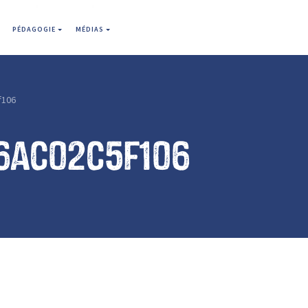
PÉDAGOGIE
MÉDIAS
f106
6ac02c5f106