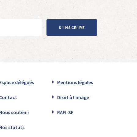
S'INSCRIRE
Espace délégués
Mentions légales
Contact
Droit à l’image
Nous soutenir
RAFI-SF
Nos statuts