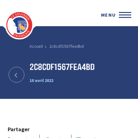
MENU
Accueil
2c8cdf1567fea4bd
2c8cdf1567fea4bd
10 avril 2022
Partager