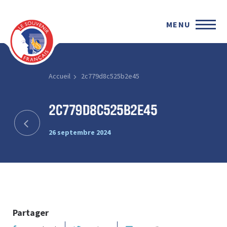
MENU
Accueil
2c779d8c525b2e45
2c779d8c525b2e45
26 septembre 2024
Partager