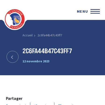
MENU
Accueil
2c6fa44b47c43ff7
2c6fa44b47c43ff7
12 novembre 2023
Partager