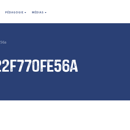
PÉDAGOGIE
MÉDIAS
e56a
22f770fe56a