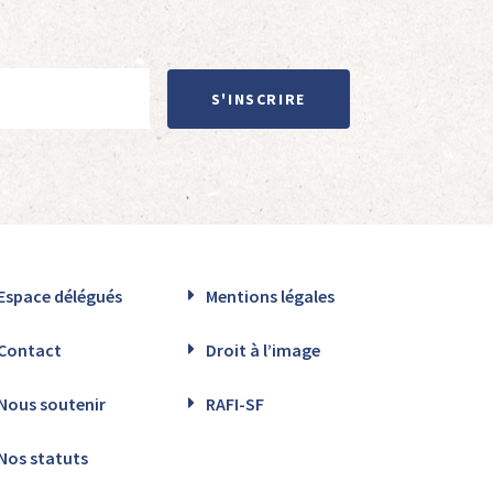
S'INSCRIRE
Espace délégués
Mentions légales
Contact
Droit à l’image
Nous soutenir
RAFI-SF
Nos statuts