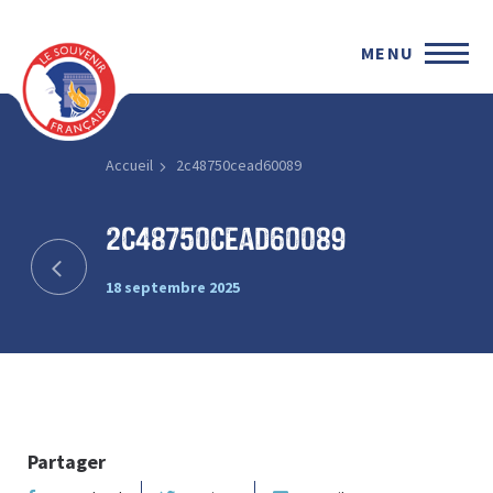
MENU
Accueil
2c48750cead60089
2c48750cead60089
18 septembre 2025
Partager