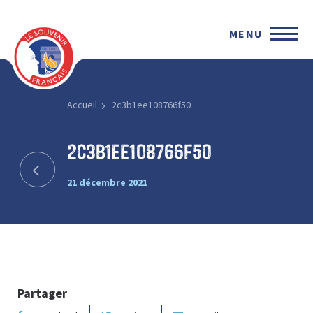
MENU
Accueil
2c3b1ee108766f50
2c3b1ee108766f50
21 décembre 2021
Partager